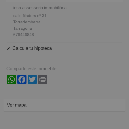
insa assessoria immobiliària
calle filadors nº 31
Torredembarra
Tarragona
676446848
Calcula tu hipoteca
Comparte este inmueble
WhatsApp
Facebook
Twitter
Print
Ver mapa