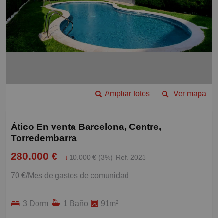
Ampliar fotos
Ver mapa
Ático En venta Barcelona, Centre,
Torredembarra
280.000 €
↓
10.000 € (3%)
Ref. 2023
70 €/Mes de gastos de comunidad
3 Dorm
1 Baño
91m²