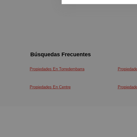
Búsquedas Frecuentes
Propiedades En Torredembarra
Propiedade
Propiedades En Centre
Propiedad