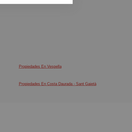
Propiedades En Vespella
Propiedades En Costa Daurada - Sant Gaietà