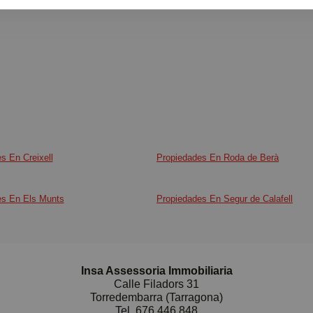
s En Creixell
Propiedades En Roda de Berà
es En Els Munts
Propiedades En Segur de Calafell
Insa Assessoria Immobiliaria
Calle Filadors 31
Torredembarra (Tarragona)
Tel.
676 446 848