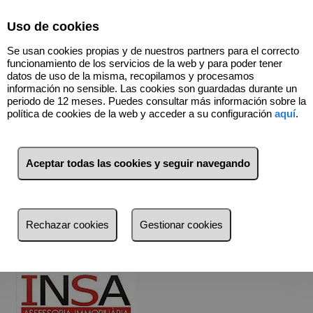
Select Language
▼
Uso de cookies
676446848
Se usan cookies propias y de nuestros partners para el correcto
funcionamiento de los servicios de la web y para poder tener
datos de uso de la misma, recopilamos y procesamos
información no sensible. Las cookies son guardadas durante un
Quiénes somos
periodo de 12 meses. Puedes consultar más información sobre la
política de cookies de la web y acceder a su configuración
aquí
.
INSA ASSESSORIA IMMOBILIARIA,
inició su actividad en el año
2006, desde el primer momento nuestros objetivos han sido la
profesionalidad, el trabajo serio y el trato personal con nuestros
clientes.
Aceptar todas las cookies y seguir navegando
Para nosotros saber que clientes actuales provienen de otros que
tuvimos anteriormente es un orgullo y un incentivo fundamental para
seguir en la misma linea. Queremos y creemos contribuir a que el
sector al que pertenecemos se dignifique con nuestra actividad y
estamos muy satisfechos de lo realizado, pero muy pendientes de
Rechazar cookies
Gestionar cookies
seguir con el mismo espíritu en el futuro.
AGENTE DE LA GENERALITAT DE CATALUNYA: AICAT 1816