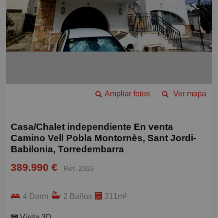
Ampliar fotos
Ver mapa
Casa/Chalet independiente En venta
Camino Vell Pobla Montornès, Sant Jordi-
Babilonia, Torredembarra
389.990 €
Ref. 2016
4 Dorm
2 Baños
211m²
Visita 3D