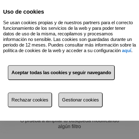
Select Language
▼
Uso de cookies
676446848
Se usan cookies propias y de nuestros partners para el correcto
funcionamiento de los servicios de la web y para poder tener
datos de uso de la misma, recopilamos y procesamos
información no sensible. Las cookies son guardadas durante un
periodo de 12 meses. Puedes consultar más información sobre la
política de cookies de la web y acceder a su configuración
aquí
.
Filtros
más reciente
Aceptar todas las cookies y seguir navegando
más reciente
Menos reciente
No hay nada por aquí :)
Rechazar cookies
Gestionar cookies
Baratos
Volver a buscar
Caros
O prueba a ampliar tu búsqueda modificando
Pequeños
algún filtro
Grandes